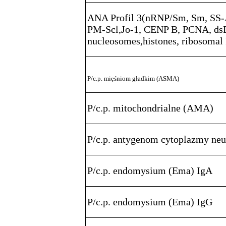
ANA Profil 3(nRNP/Sm, Sm, SS-A
PM-Scl,Jo-1, CENP B, PCNA, d
nucleosomes,histones, ribosomal
P/c.p. mięśniom gładkim (ASMA)
P/c.p. mitochondrialne (AMA)
P/c.p. antygenom cytoplazmy ne
P/c.p. endomysium (Ema) IgA
P/c.p. endomysium (Ema) IgG