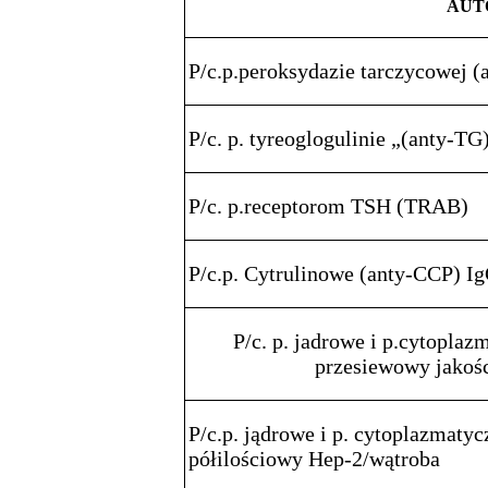
AUT
P/c.p.peroksydazie tarczycowej 
P/c. p. tyreoglogulinie „(anty-TG
P/c. p.receptorom TSH (TRAB)
P/c.p. Cytrulinowe (anty-CCP) I
P/c. p. jadrowe i p.cytoplaz
przesiewowy jakoś
P/c.p. jądrowe i p. cytoplazmaty
półilościowy Hep-2/wątroba