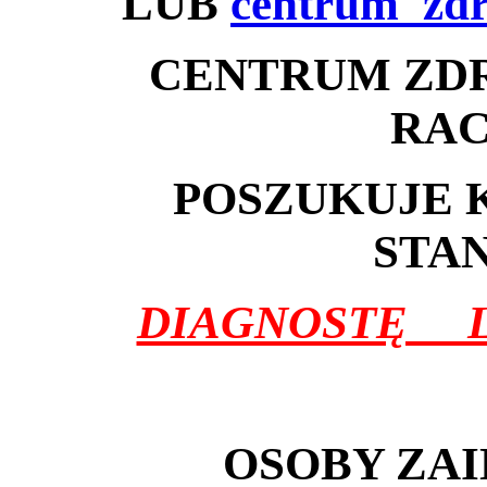
LUB
centrum_zdr
CENTRUM ZDRO
RAC
POSZUKUJE 
STA
DIAGNOSTĘ L
OSOBY ZA